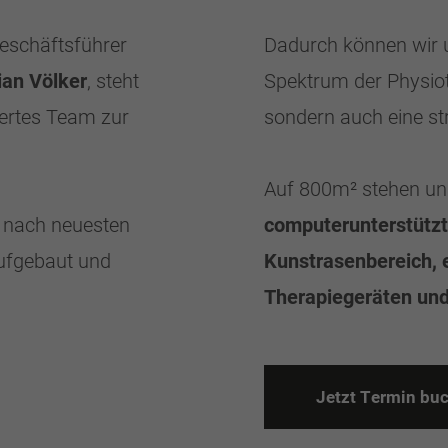
Geschäftsführer
Dadurch können wir u
ian Völker
, steht
Spektrum der Physiot
iertes Team zur
sondern auch eine str
Auf 800m² stehen un
 nach neuesten
computerunterstützte
aufgebaut und
Kunstrasenbereich, 
Therapiegeräten un
J
e
t
z
t
T
e
r
m
i
n
b
u