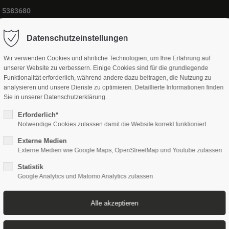
1 5383680
Datenschutzeinstellungen
Praxis
Osteopathie
Physiotherapie
Wir verwenden Cookies und ähnliche Technologien, um Ihre Erfahrung auf
unserer Website zu verbessern. Einige Cookies sind für die grundlegende
Funktionalität erforderlich, während andere dazu beitragen, die Nutzung zu
analysieren und unsere Dienste zu optimieren. Detaillierte Informationen finden
Sie in unserer Datenschutzerklärung.
Erforderlich*
Notwendige Cookies zulassen damit die Website korrekt funktioniert
Externe Medien
Externe Medien wie Google Maps, OpenStreetMap und Youtube zulassen
Statistik
Google Analytics und Matomo Analytics zulassen