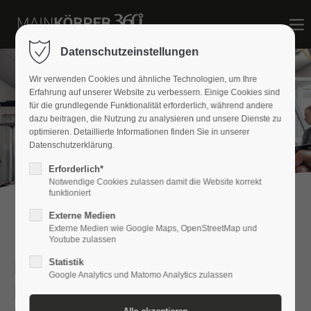
Datenschutzeinstellungen
Wir verwenden Cookies und ähnliche Technologien, um Ihre
Die Praxis
Erfahrung auf unserer Website zu verbessern. Einige Cookies sind
für die grundlegende Funktionalität erforderlich, während andere
dazu beitragen, die Nutzung zu analysieren und unsere Dienste zu
optimieren. Detaillierte Informationen finden Sie in unserer
Datenschutzerklärung.
Erforderlich*
Notwendige Cookies zulassen damit die Website korrekt
funktioniert
Externe Medien
Externe Medien wie Google Maps, OpenStreetMap und
Youtube zulassen
MAINKÖRPER 360° – Ihr
Statistik
Google Analytics und Matomo Analytics zulassen
Partner für Gesundheit und